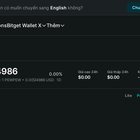
ạn có muốn chuyển sang
English
không?
Chu
ons
Bitget Wallet X
Thêm
4986
Giá cao 24h
Giá thấp 24h
K
0.00%
$0.00
$0.00
-
:
1 PEWPEW = 0.0{5}4986 USD
1D
Lite
P