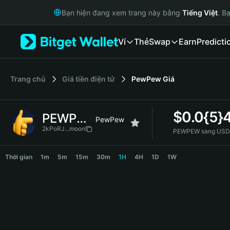
English
Bạn hiện đang xem trang này bằng
Tiếng Việt
. B
日本語
Tiếng Việt
Ví
Thẻ
Swap
Earn
Predicti
Русский
Español (Latinoamérica)
Türkçe
Italiano
‌Trang chủ
Giá tiền điện tử
PewPew
Giá
Français
Deutsch
$
0.0{5}
PEWPEW
简体中文
PewPew
繁體中文
2kPoRJ...moon
PEWPEW sang USD
Português (Portugal)
PEWPEW Price Chart
Bahasa Indonesia
Thời gian
1m
5m
15m
30m
1H
4H
1D
1W
ภาษาไทย
हिन्दी
বাংলা
Español
Português (Brasil)
Español (Argentina)