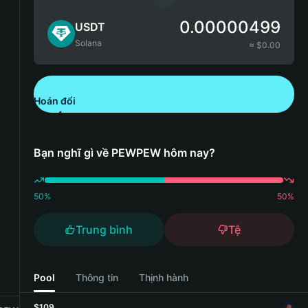
0.00000499
USDT
Solana
≈ $
0.00
Hoán đổi
Tải xuống Bitget Wallet
Bạn nghĩ gì về PEWPEW hôm nay?
50
%
50
%
Trung bình
Tệ
Pool
Thông tin
Thịnh hành
$109