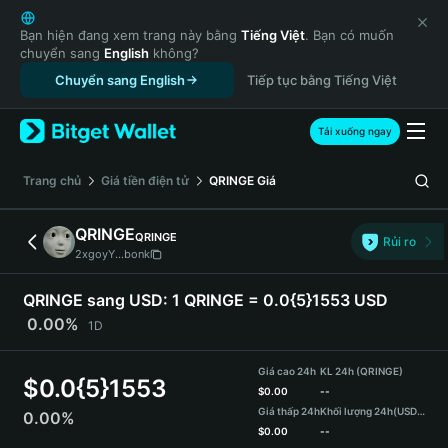
English
日本語
Bạn hiện đang xem trang này bằng
Tiếng Việt
. Bạn có muốn
chuyển sang
English
không?
Tiếng Việt
Chuyển sang English
Tiếp tục bằng Tiếng Việt
Русский
Español (Latinoamérica)
Türkçe
Tải xuống ngay
Italiano
Français
‌Trang chủ
Giá tiền điện tử
QRINGE
Giá
Deutsch
简体中文
QRINGE
QRINGE
Rủi ro
繁體中文
2xgoyY...bonk
Português (Portugal)
Bahasa Indonesia
QRINGE sang USD:
1 QRINGE = 0.0{5}1553 USD
ภาษาไทย
0.00%
1D
हिन्दी
বাংলা
Giá cao 24h
KL 24h (QRINGE)
$
0.0{5}1553
Español
$
0.00
--
Giá thấp 24h
Khối lượng 24h
(USDT)
0.00%
Português (Brasil)
$
0.00
--
Español (Argentina)