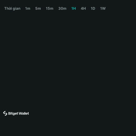
QRINGE Price Chart
Thời gian
1m
5m
15m
30m
1H
4H
1D
1W