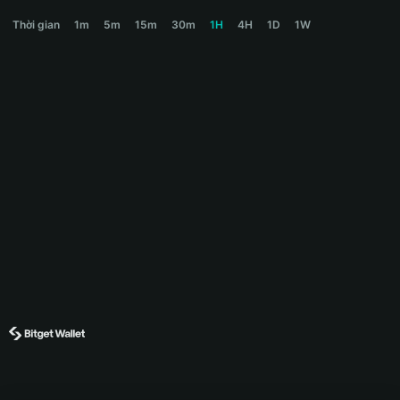
JOBLESS Price Chart
Thời gian
1m
5m
15m
30m
1H
4H
1D
1W