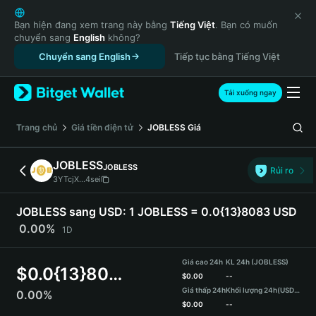
English
日本語
Bạn hiện đang xem trang này bằng
Tiếng Việt
. Bạn có muốn
chuyển sang
English
không?
Tiếng Việt
Chuyển sang English
Tiếp tục bằng Tiếng Việt
Русский
Español (Latinoamérica)
Türkçe
Tải xuống ngay
Italiano
Français
‌Trang chủ
Giá tiền điện tử
JOBLESS
Giá
Deutsch
简体中文
JOBLESS
JOBLESS
Rủi ro
繁體中文
3YTcjX...4sei
Português (Portugal)
Bahasa Indonesia
JOBLESS sang USD:
1 JOBLESS = 0.0{13}8083 USD
ภาษาไทย
0.00%
1D
हिन्दी
বাংলা
Giá cao 24h
KL 24h (JOBLESS)
$
0.0{13}8083
Español
$
0.00
--
Giá thấp 24h
Khối lượng 24h
(USDT)
0.00%
Português (Brasil)
$
0.00
--
Español (Argentina)