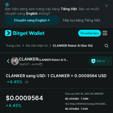
English
日本語
Bạn hiện đang xem trang này bằng
Tiếng Việt
. Bạn có muốn
chuyển sang
English
không?
Tiếng Việt
Chuyển sang English
Tiếp tục bằng Tiếng Việt
Русский
Español (Latinoamérica)
Türkçe
Tải xuống ngay
Italiano
Français
‌Trang chủ
Giá tiền điện tử
CLANKER Robot AI Slur
Giá
Deutsch
简体中文
CLANKER
CLANKER Robot AI Slur
Rủi ro
繁體中文
3qq54Y...pump
Português (Portugal)
Bahasa Indonesia
CLANKER sang USD:
1 CLANKER = 0.0009564 USD
ภาษาไทย
+4.45%
1D
हिन्दी
বাংলা
Giá cao 24h
KL 24h (CLANKER)
$
0.0009564
Español
$
0.000962
7.36M
Giá thấp 24h
Khối lượng 24h
(USDT)
+4.45%
Português (Brasil)
$
0.000884
7.04K
Español (Argentina)