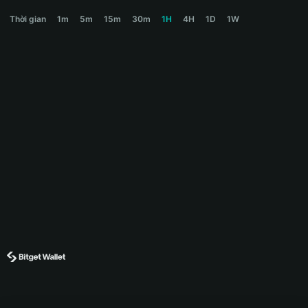
CLANKER Price Chart
Thời gian
1m
5m
15m
30m
1H
4H
1D
1W