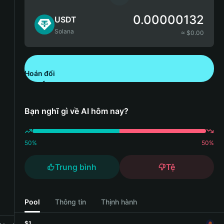
0.00000132
USDT
Solana
≈ $
0.00
Hoán đổi
Tải xuống Bitget Wallet
Bạn nghĩ gì về AI hôm nay?
50
%
50
%
Trung bình
Tệ
Pool
Thông tin
Thịnh hành
$1