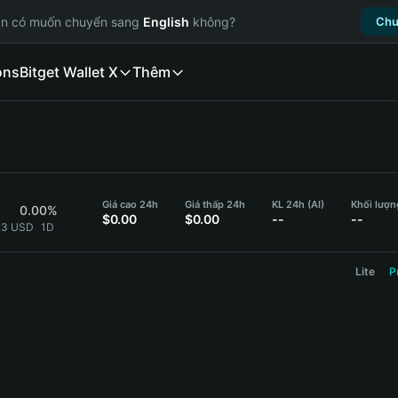
ạn có muốn chuyển sang
English
không?
Chu
ons
Bitget Wallet X
Thêm
Giá cao 24h
Giá thấp 24h
KL 24h (AI)
Khối lượn
0.00%
$0.00
$0.00
--
--
323 USD
1D
Lite
P