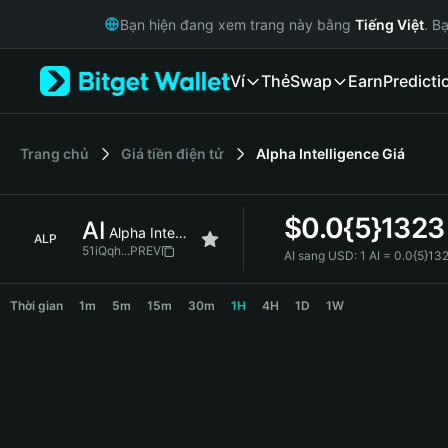
English
Bạn hiện đang xem trang này bằng
Tiếng Việt
. B
日本語
Tiếng Việt
Ví
Thẻ
Swap
Earn
Predicti
Русский
Español (Latinoamérica)
Türkçe
Italiano
‌Trang chủ
Giá tiền điện tử
Alpha Intelligence
Giá
Français
Deutsch
$
0.0{5}1323
AI
简体中文
Alpha Intelligence
ALP
繁體中文
51iQqh...PREV
AI sang USD:
1 AI = 0.0{5}1
Português (Portugal)
AI Price Chart
Bahasa Indonesia
Thời gian
1m
5m
15m
30m
1H
4H
1D
1W
ภาษาไทย
हिन्दी
বাংলা
Español
Português (Brasil)
Español (Argentina)