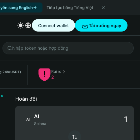
yển sang English
Tiếp tục bằng Tiếng Việt
Connect wallet
Tải xuống ngay
Rủi ro
g 24h
(USDT)
2
ro
Hoán đổi
AI
AI
Solana