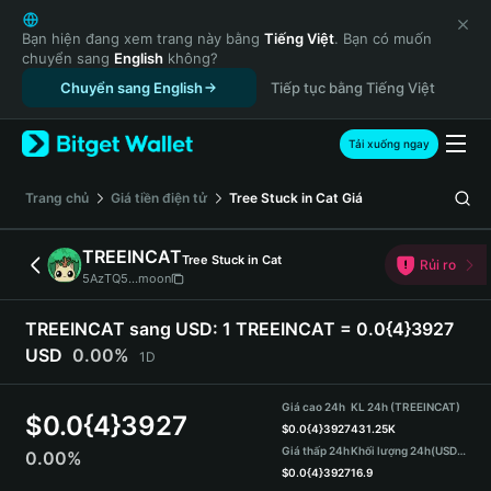
English
日本語
Bạn hiện đang xem trang này bằng
Tiếng Việt
. Bạn có muốn
chuyển sang
English
không?
Tiếng Việt
Chuyển sang English
Tiếp tục bằng Tiếng Việt
Русский
Español (Latinoamérica)
Türkçe
Tải xuống ngay
Italiano
Français
‌Trang chủ
Giá tiền điện tử
Tree Stuck in Cat
Giá
Deutsch
简体中文
TREEINCAT
Tree Stuck in Cat
Rủi ro
繁體中文
5AzTQ5...moon
Português (Portugal)
Bahasa Indonesia
TREEINCAT sang USD:
1 TREEINCAT = 0.0{4}3927
ภาษาไทย
USD
0.00%
1D
हिन्दी
বাংলা
Giá cao 24h
KL 24h (TREEINCAT)
$
0.0{4}3927
Español
$
0.0{4}3927
431.25K
Giá thấp 24h
Khối lượng 24h
(USDT)
0.00%
Português (Brasil)
$
0.0{4}3927
16.9
Español (Argentina)