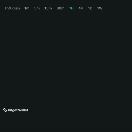
TREEINCAT Price Chart
Thời gian
1m
5m
15m
30m
1H
4H
1D
1W