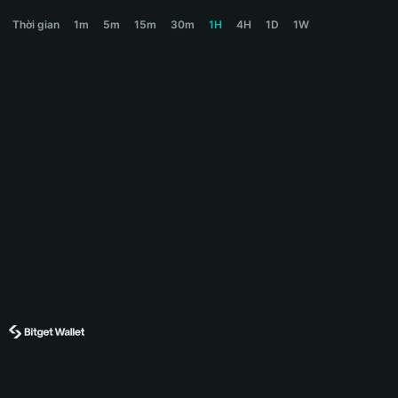
JUNIE Price Chart
Thời gian
1m
5m
15m
30m
1H
4H
1D
1W