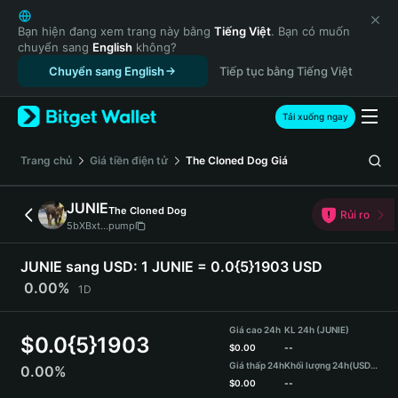
English
日本語
Bạn hiện đang xem trang này bằng
Tiếng Việt
. Bạn có muốn
chuyển sang
English
không?
Tiếng Việt
Chuyển sang English
Tiếp tục bằng Tiếng Việt
Русский
Español (Latinoamérica)
Türkçe
Tải xuống ngay
Italiano
Français
‌Trang chủ
Giá tiền điện tử
The Cloned Dog
Giá
Deutsch
简体中文
JUNIE
The Cloned Dog
Rủi ro
繁體中文
5bXBxt...pump
Português (Portugal)
Bahasa Indonesia
JUNIE sang USD:
1 JUNIE = 0.0{5}1903 USD
ภาษาไทย
0.00%
1D
हिन्दी
বাংলা
Giá cao 24h
KL 24h (JUNIE)
$
0.0{5}1903
Español
$
0.00
--
Giá thấp 24h
Khối lượng 24h
(USDT)
0.00%
Português (Brasil)
$
0.00
--
Español (Argentina)