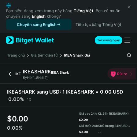
English
日本語
Bạn hiện đang xem trang này bằng
Tiếng Việt
. Bạn có muốn
chuyển sang
English
không?
Tiếng Việt
Chuyển sang English
Tiếp tục bằng Tiếng Việt
Русский
Español (Latinoamérica)
Türkçe
Tải xuống ngay
Italiano
Français
‌Trang chủ
Giá tiền điện tử
IKEA Shark
Giá
Deutsch
简体中文
IKEASHARK
IKEA Shark
IKE
Rủi ro
繁體中文
5yHiKf...8Ndk
Português (Portugal)
Bahasa Indonesia
IKEASHARK sang USD:
1 IKEASHARK = 0.00 USD
ภาษาไทย
0.00%
1D
हिन्दी
বাংলা
Giá cao 24h
KL 24h (IKEASHARK)
$
0.00
Español
$
0.00
--
Giá thấp 24h
Khối lượng 24h
(USDT)
0.00%
Português (Brasil)
$
0.00
--
Español (Argentina)