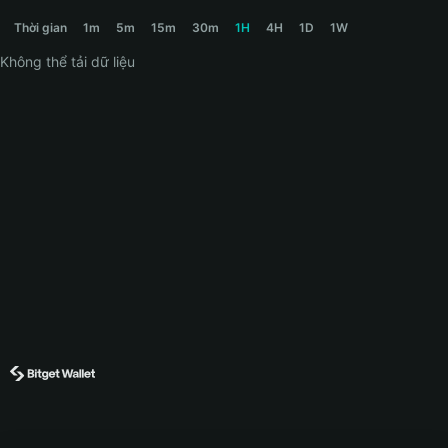
IKEASHARK Price Chart
Thời gian
1m
5m
15m
30m
1H
4H
1D
1W
Không thể tải dữ liệu