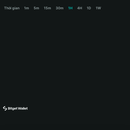
CHEX Price Chart
Thời gian
1m
5m
15m
30m
1H
4H
1D
1W