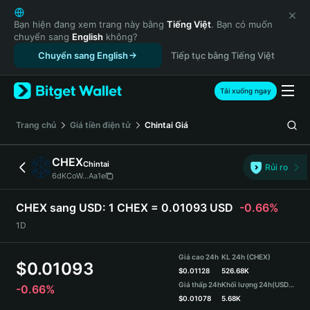
English
日本語
Bạn hiện đang xem trang này bằng
Tiếng Việt
. Bạn có muốn
chuyển sang
English
không?
Tiếng Việt
Chuyển sang English
Tiếp tục bằng Tiếng Việt
Русский
Español (Latinoamérica)
Türkçe
Tải xuống ngay
Italiano
Français
‌Trang chủ
Giá tiền điện tử
Chintai
Giá
Deutsch
简体中文
CHEX
Chintai
Rủi ro
繁體中文
6dKCoW...Aa1e
Português (Portugal)
Bahasa Indonesia
CHEX sang USD:
1 CHEX = 0.01093 USD
-0.66%
ภาษาไทย
1D
हिन्दी
বাংলা
Giá cao 24h
KL 24h (CHEX)
$
0.01093
Español
$
0.01128
526.68K
Giá thấp 24h
Khối lượng 24h
(USDT)
-0.66%
Português (Brasil)
$
0.01078
5.68K
Español (Argentina)