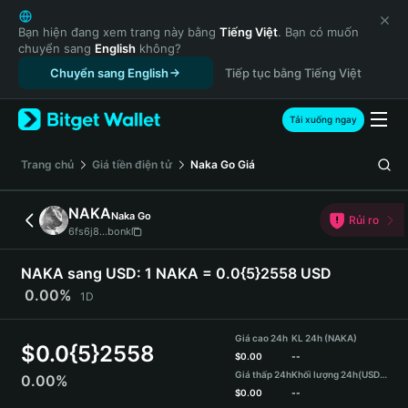
English
日本語
Bạn hiện đang xem trang này bằng
Tiếng Việt
. Bạn có muốn
chuyển sang
English
không?
Tiếng Việt
Chuyển sang English
Tiếp tục bằng Tiếng Việt
Русский
Español (Latinoamérica)
Türkçe
Tải xuống ngay
Italiano
Français
‌Trang chủ
Giá tiền điện tử
Naka Go
Giá
Deutsch
简体中文
NAKA
Naka Go
Rủi ro
繁體中文
6fs6j8...bonk
Português (Portugal)
Bahasa Indonesia
NAKA sang USD:
1 NAKA = 0.0{5}2558 USD
ภาษาไทย
0.00%
1D
हिन्दी
বাংলা
Giá cao 24h
KL 24h (NAKA)
$
0.0{5}2558
Español
$
0.00
--
Giá thấp 24h
Khối lượng 24h
(USDT)
0.00%
Português (Brasil)
$
0.00
--
Español (Argentina)