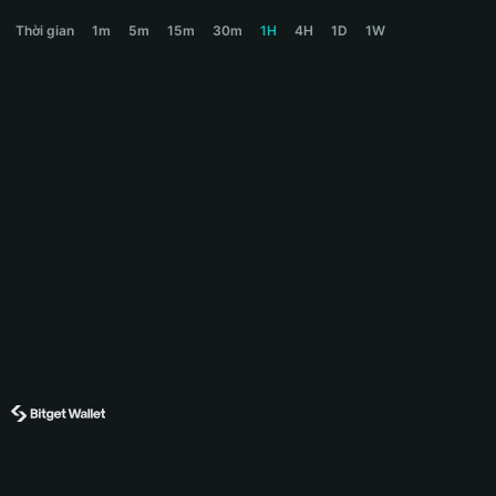
NAKA Price Chart
Thời gian
1m
5m
15m
30m
1H
4H
1D
1W