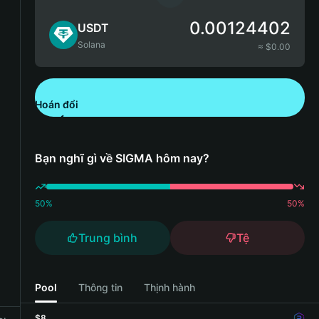
0.00124402
USDT
Solana
≈ $
0.00
Hoán đổi
Tải xuống Bitget Wallet
Bạn nghĩ gì về SIGMA hôm nay?
50
%
50
%
Trung bình
Tệ
Pool
Thông tin
Thịnh hành
$8