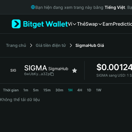
English
Bạn hiện đang xem trang này bằng
Tiếng Việt
. B
日本語
Tiếng Việt
Ví
Thẻ
Swap
Earn
Predicti
Русский
Español (Latinoamérica)
Türkçe
Italiano
‌Trang chủ
Giá tiền điện tử
SigmaHub
Giá
Français
Deutsch
$
0.0012
SIGMA
简体中文
SigmaHub
SIG
繁體中文
6wUbKy...a3Zp
SIGMA sang USD:
1 
Português (Portugal)
SIGMA Price Chart
Bahasa Indonesia
Thời gian
1m
5m
15m
30m
1H
4H
1D
1W
ภาษาไทย
Không thể tải dữ liệu
हिन्दी
বাংলা
Español
Português (Brasil)
Español (Argentina)