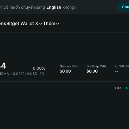
ạn có muốn chuyển sang
English
không?
Chu
ons
Bitget Wallet X
Thêm
44
Giá cao 24h
Giá thấp 24h
KL 24h (
0.00%
$0.00
$0.00
--
SIGMA = 0.001244 USD
1D
Lite
P