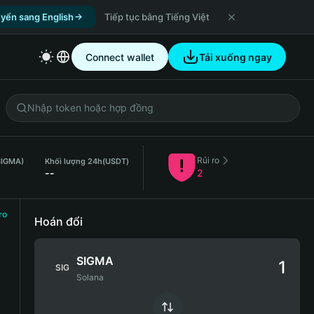
yển sang English
Tiếp tục bằng Tiếng Việt
Connect wallet
Tải xuống ngay
Rủi ro
SIGMA)
Khối lượng 24h
(USDT)
--
2
ro
Hoán đổi
SIGMA
SIG
Solana