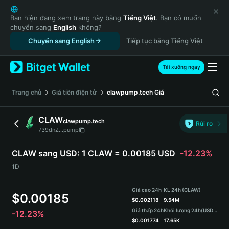
English
日本語
Bạn hiện đang xem trang này bằng
Tiếng Việt
. Bạn có muốn
chuyển sang
English
không?
Tiếng Việt
Chuyển sang English
Tiếp tục bằng Tiếng Việt
Русский
Español (Latinoamérica)
Türkçe
Tải xuống ngay
Italiano
Français
‌Trang chủ
Giá tiền điện tử
clawpump.tech
Giá
Deutsch
简体中文
CLAW
clawpump.tech
Rủi ro
繁體中文
739dnZ...pump
Português (Portugal)
Bahasa Indonesia
CLAW sang USD:
1 CLAW = 0.00185 USD
-12.23%
ภาษาไทย
1D
हिन्दी
বাংলা
Giá cao 24h
KL 24h (CLAW)
$
0.00185
Español
$
0.002118
9.54M
Giá thấp 24h
Khối lượng 24h
(USDT)
-12.23%
Português (Brasil)
$
0.001774
17.65K
Español (Argentina)