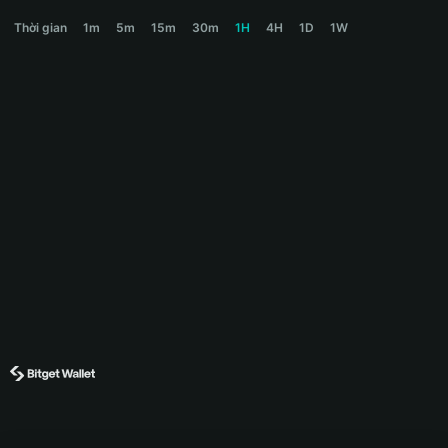
CLAW Price Chart
Thời gian
1m
5m
15m
30m
1H
4H
1D
1W