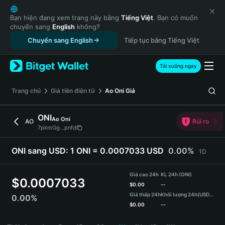
English
日本語
Bạn hiện đang xem trang này bằng
Tiếng Việt
. Bạn có muốn
chuyển sang
English
không?
Tiếng Việt
Chuyển sang English
Tiếp tục bằng Tiếng Việt
Русский
Español (Latinoamérica)
Türkçe
Tải xuống ngay
Italiano
Français
‌Trang chủ
Giá tiền điện tử
Ao Oni
Giá
Deutsch
简体中文
ONI
Ao Oni
AO
Rủi ro
繁體中文
7pkmGg...pnfd
Português (Portugal)
Bahasa Indonesia
ONI sang USD:
1 ONI = 0.0007033 USD
0.00%
1D
ภาษาไทย
हिन्दी
Giá cao 24h
KL 24h (ONI)
$
0.0007033
বাংলা
$
0.00
--
Giá thấp 24h
Khối lượng 24h
(USDT)
0.00%
Español
$
0.00
--
Português (Brasil)
ONI Price Chart
Español (Argentina)