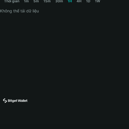
Thời gian
1m
5m
15m
30m
1H
4H
1D
1W
Không thể tải dữ liệu