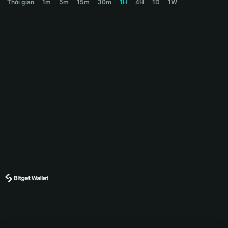
Thời gian
1m
5m
15m
30m
1H
4H
1D
1W