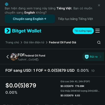
English
日本語
Bạn hiện đang xem trang này bằng
Tiếng Việt
. Bạn có muốn
chuyển sang
English
không?
Tiếng Việt
Chuyển sang English
Tiếp tục bằng Tiếng Việt
Русский
Español (Latinoamérica)
Türkçe
Tải xuống ngay
Italiano
Français
‌Trang chủ
Giá tiền điện tử
Federal Oil Fund
Giá
Deutsch
简体中文
FOF
Federal Oil Fund
Rủi ro
繁體中文
7udhnY...CoG4
Português (Portugal)
Bahasa Indonesia
FOF sang USD:
1 FOF = 0.0{5}879 USD
0.00%
1D
ภาษาไทย
हिन्दी
Giá cao 24h
KL 24h (FOF)
$
0.0{5}879
বাংলা
$
0.0{5}879
776.89K
Giá thấp 24h
Khối lượng 24h
(USDT)
0.00%
Español
$
0.0{5}879
6.83
Português (Brasil)
FOF Price Chart
Español (Argentina)