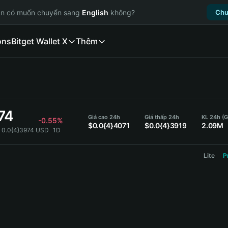
ạn có muốn chuyển sang
English
không?
Chu
ons
Bitget Wallet X
Thêm
74
Giá cao 24h
Giá thấp 24h
KL 24h (
-0.55%
$0.0{4}4071
$0.0{4}3919
2.09M
 0.0{4}3974 USD
1D
Lite
P