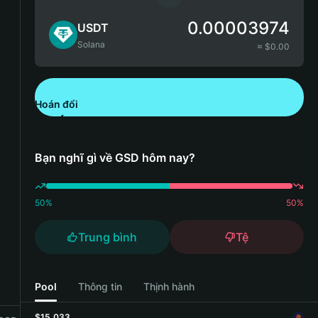
0.00003974
USDT
Solana
≈ $
0.00
Hoán đổi
Tải xuống Bitget Wallet
Bạn nghĩ gì về GSD hôm nay?
50
%
50
%
Trung bình
Tệ
Pool
Thông tin
Thịnh hành
$15,033