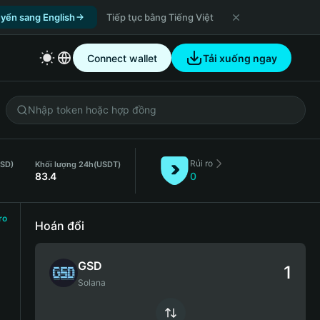
yển sang English
Tiếp tục bằng Tiếng Việt
Connect wallet
Tải xuống ngay
Rủi ro
GSD)
Khối lượng 24h
(USDT)
83.4
0
ro
Hoán đổi
GSD
Solana