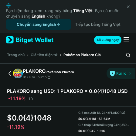
English
日本語
Bạn hiện đang xem trang này bằng
Tiếng Việt
. Bạn có muốn
chuyển sang
English
không?
Tiếng Việt
Chuyển sang English
Tiếp tục bằng Tiếng Việt
Русский
Español (Latinoamérica)
Türkçe
Tải xuống ngay
Italiano
Français
‌Trang chủ
Giá tiền điện tử
Pokémon Plakoro
Giá
Deutsch
简体中文
PLAKORO
Pokémon Plakoro
Rủi ro
繁體中文
817TC4...pump
Português (Portugal)
Bahasa Indonesia
PLAKORO sang USD:
1 PLAKORO = 0.0{4}1048 USD
ภาษาไทย
-11.19%
1D
हिन्दी
বাংলা
Giá cao 24h
KL 24h (PLAKORO)
$
0.0{4}1048
Español
$
0.0{4}1181
153.64M
Giá thấp 24h
Khối lượng 24h
(USDT)
-11.19%
Português (Brasil)
$
0.0{5}942
1.61K
Español (Argentina)