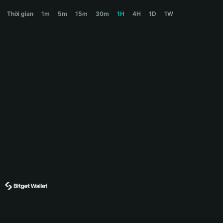
PLAKORO Price Chart
Thời gian
1m
5m
15m
30m
1H
4H
1D
1W