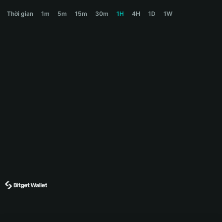
MAGNUM Price Chart
Thời gian
1m
5m
15m
30m
1H
4H
1D
1W