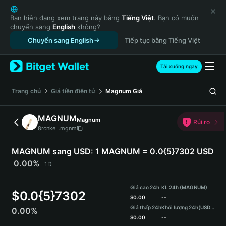
English
日本語
Bạn hiện đang xem trang này bằng
Tiếng Việt
. Bạn có muốn
chuyển sang
English
không?
Tiếng Việt
Chuyển sang English
Tiếp tục bằng Tiếng Việt
Русский
Español (Latinoamérica)
Türkçe
Tải xuống ngay
Italiano
Français
‌Trang chủ
Giá tiền điện tử
Magnum
Giá
Deutsch
简体中文
MAGNUM
Magnum
Rủi ro
繁體中文
8rcnke...mgnm
Português (Portugal)
Bahasa Indonesia
MAGNUM sang USD:
1 MAGNUM = 0.0{5}7302 USD
ภาษาไทย
0.00%
1D
हिन्दी
বাংলা
Giá cao 24h
KL 24h (MAGNUM)
$
0.0{5}7302
Español
$
0.00
--
Giá thấp 24h
Khối lượng 24h
(USDT)
0.00%
Português (Brasil)
$
0.00
--
Español (Argentina)