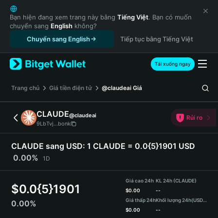
English
日本語
Bạn hiện đang xem trang này bằng
Tiếng Việt
. Bạn có muốn
chuyển sang
English
không?
Tiếng Việt
Chuyển sang English
Tiếp tục bằng Tiếng Việt
Русский
Español (Latinoamérica)
Türkçe
Tải xuống ngay
Italiano
Français
‌Trang chủ
Giá tiền điện tử
@claudeai
Giá
Deutsch
简体中文
CLAUDE
@claudeai
Rủi ro
繁體中文
9LbTvj...bonk
Português (Portugal)
Bahasa Indonesia
CLAUDE sang USD:
1 CLAUDE = 0.0{5}1901 USD
ภาษาไทย
0.00%
1D
हिन्दी
বাংলা
Giá cao 24h
KL 24h (CLAUDE)
$
0.0{5}1901
Español
$
0.00
--
Giá thấp 24h
Khối lượng 24h
(USDT)
0.00%
Português (Brasil)
$
0.00
--
Español (Argentina)