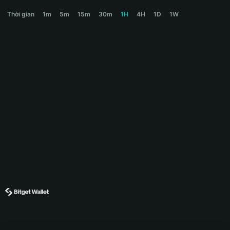
CLAUDE Price Chart
Thời gian
1m
5m
15m
30m
1H
4H
1D
1W