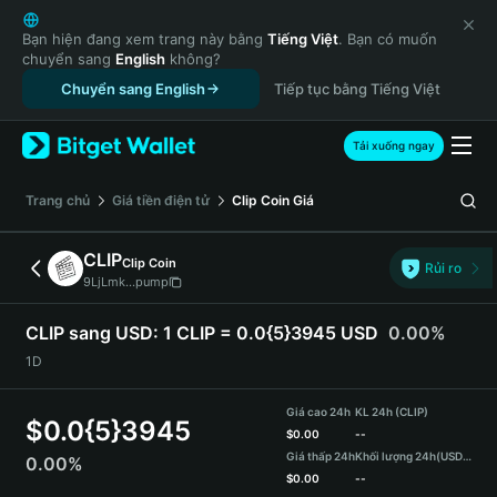
English
日本語
Bạn hiện đang xem trang này bằng
Tiếng Việt
. Bạn có muốn
chuyển sang
English
không?
Tiếng Việt
Chuyển sang English
Tiếp tục bằng Tiếng Việt
Русский
Español (Latinoamérica)
Türkçe
Tải xuống ngay
Italiano
Français
‌Trang chủ
Giá tiền điện tử
Clip Coin
Giá
Deutsch
简体中文
CLIP
Clip Coin
Rủi ro
繁體中文
9LjLmk...pump
Português (Portugal)
Bahasa Indonesia
CLIP sang USD:
1 CLIP = 0.0{5}3945 USD
0.00%
ภาษาไทย
1D
हिन्दी
বাংলা
Giá cao 24h
KL 24h (CLIP)
$
0.0{5}3945
Español
$
0.00
--
Giá thấp 24h
Khối lượng 24h
(USDT)
0.00%
Português (Brasil)
$
0.00
--
Español (Argentina)