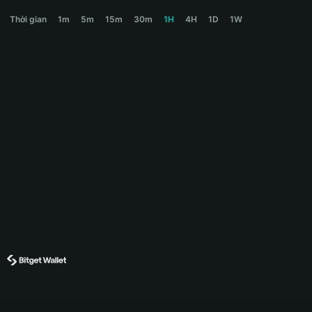
CLIP Price Chart
Thời gian
1m
5m
15m
30m
1H
4H
1D
1W