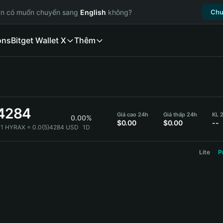
ạn có muốn chuyển sang
English
không?
Chu
ons
Bitget Wallet X
Thêm
}4284
Giá cao 24h
Giá thấp 24h
KL 
0.00%
$0.00
$0.00
--
1 HYRAX = 0.0{5}4284 USD
1D
Lite
P