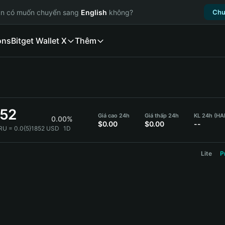
ạn có muốn chuyển sang
English
không?
Chu
ons
Bitget Wallet X
Thêm
852
Giá cao 24h
Giá thấp 24h
KL 24h (HA
0.00%
$0.00
$0.00
--
RU = 0.0{5}1852 USD
1D
Lite
P