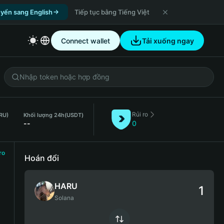
yển sang English
Tiếp tục bằng Tiếng Việt
Connect wallet
Tải xuống ngay
Rủi ro
RU)
Khối lượng 24h
(USDT)
--
0
ro
Hoán đổi
HARU
Solana