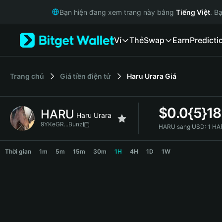
English
Bạn hiện đang xem trang này bằng
Tiếng Việt
. B
日本語
Tiếng Việt
Ví
Thẻ
Swap
Earn
Predicti
Русский
Español (Latinoamérica)
Türkçe
Italiano
‌Trang chủ
Giá tiền điện tử
Haru Urara
Giá
Français
Deutsch
$
0.0{5}1
HARU
简体中文
Haru Urara
繁體中文
9YKeGR...Bunz
HARU sang USD:
1 HA
Português (Portugal)
HARU Price Chart
Bahasa Indonesia
Thời gian
1m
5m
15m
30m
1H
4H
1D
1W
ภาษาไทย
हिन्दी
বাংলা
Español
Português (Brasil)
Español (Argentina)