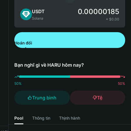
0.00000185
USDT
Solana
≈ $
0.00
Hoán đổi
Tải xuống Bitget Wallet
Bạn nghĩ gì về HARU hôm nay?
50
%
50
%
Trung bình
Tệ
Pool
Thông tin
Thịnh hành