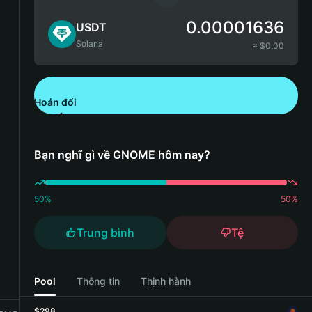
0.00001636
USDT
Solana
≈ $
0.00
Hoán đổi
Tải xuống Bitget Wallet
Bạn nghĩ gì về GNOME hôm nay?
50
%
50
%
Trung bình
Tệ
Pool
Thông tin
Thịnh hành
$298