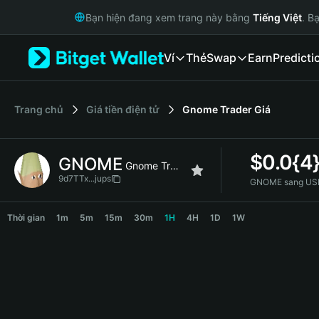
English
Bạn hiện đang xem trang này bằng
Tiếng Việt
. B
日本語
Tiếng Việt
Ví
Thẻ
Swap
Earn
Predicti
Русский
Español (Latinoamérica)
Türkçe
Italiano
‌Trang chủ
Giá tiền điện tử
Gnome Trader
Giá
Français
Deutsch
$
0.0{4
GNOME
简体中文
Gnome Trader
繁體中文
9d7TTx...jups
GNOME sang US
Português (Portugal)
GNOME Price Chart
Bahasa Indonesia
Thời gian
1m
5m
15m
30m
1H
4H
1D
1W
ภาษาไทย
हिन्दी
বাংলা
Español
Português (Brasil)
Español (Argentina)