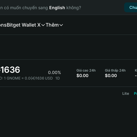
ạn có muốn chuyển sang
English
không?
Chu
ons
Bitget Wallet X
Thêm
}1636
Giá cao 24h
Giá thấp 24h
K
0.00%
$0.00
$0.00
-
D:
1 GNOME = 0.0{4}1636 USD
1D
Lite
P