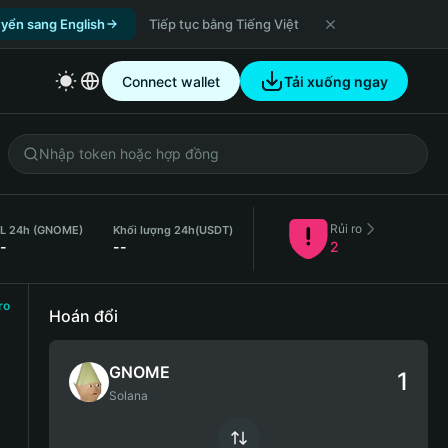
yển sang English
Tiếp tục bằng Tiếng Việt
Connect wallet
Tải xuống ngay
Rủi ro
L 24h (GNOME)
Khối lượng 24h
(USDT)
-
--
2
ro
Hoán đổi
GNOME
Solana