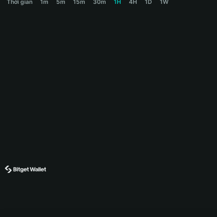
Thời gian
1m
5m
15m
30m
1H
4H
1D
1W