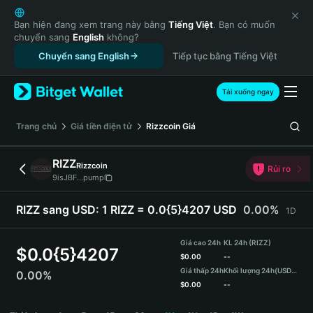
English
日本語
Bạn hiện đang xem trang này bằng
Tiếng Việt
. Bạn có muốn
chuyển sang
English
không?
Tiếng Việt
Chuyển sang English
Tiếp tục bằng Tiếng Việt
Русский
Español (Latinoamérica)
Türkçe
Tải xuống ngay
Italiano
Français
‌Trang chủ
Giá tiền điện tử
Rizzcoin
Giá
Deutsch
简体中文
RIZZ
Rizzcoin
Rủi ro
繁體中文
9isJBF...pump
Português (Portugal)
Bahasa Indonesia
RIZZ sang USD:
1 RIZZ = 0.0{5}4207 USD
0.00%
1D
ภาษาไทย
हिन्दी
Giá cao 24h
KL 24h (RIZZ)
$
0.0{5}4207
বাংলা
$
0.00
--
Giá thấp 24h
Khối lượng 24h
(USDT)
0.00%
Español
$
0.00
--
Português (Brasil)
RIZZ Price Chart
Español (Argentina)