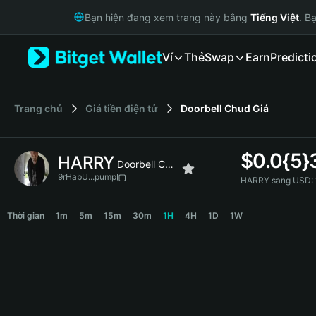
English
Bạn hiện đang xem trang này bằng
Tiếng Việt
. B
日本語
Tiếng Việt
Ví
Thẻ
Swap
Earn
Predicti
Русский
Español (Latinoamérica)
Türkçe
Italiano
‌Trang chủ
Giá tiền điện tử
Doorbell Chud
Giá
Français
Deutsch
$
0.0{5}
HARRY
简体中文
Doorbell Chud
繁體中文
9rHabU...pump
HARRY sang USD:
Português (Portugal)
HARRY Price Chart
Bahasa Indonesia
Thời gian
1m
5m
15m
30m
1H
4H
1D
1W
ภาษาไทย
हिन्दी
বাংলা
Español
Português (Brasil)
Español (Argentina)