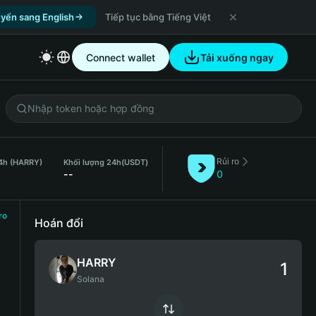
yển sang English
Tiếp tục bằng Tiếng Việt
Connect wallet
Tải xuống ngay
Rủi ro
4h (HARRY)
Khối lượng 24h
(USDT)
--
0
ro
Hoán đổi
HARRY
Solana