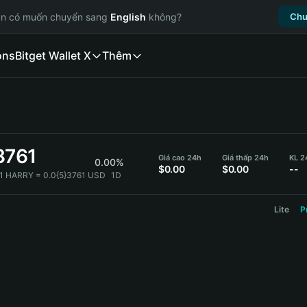
ạn có muốn chuyển sang
English
không?
Chu
ons
Bitget Wallet X
Thêm
3761
Giá cao 24h
Giá thấp 24h
KL 2
0.00%
$0.00
$0.00
--
1 HARRY = 0.0{5}3761 USD
1D
Lite
P