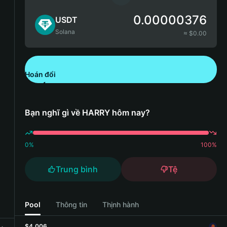
0.00000376
USDT
Solana
≈ $
0.00
Hoán đổi
Tải xuống Bitget Wallet
Bạn nghĩ gì về HARRY hôm nay?
0
%
100
%
Trung bình
Tệ
Pool
Thông tin
Thịnh hành
$4,006