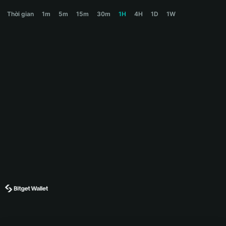
NIPTUNE Price Chart
Thời gian
1m
5m
15m
30m
1H
4H
1D
1W