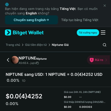
English
日本語
Bạn hiện đang xem trang này bằng
Tiếng Việt
. Bạn có muốn
chuyển sang
English
không?
Tiếng Việt
Chuyển sang English
Tiếp tục bằng Tiếng Việt
Русский
Español (Latinoamérica)
Türkçe
Tải xuống ngay
Italiano
Français
‌Trang chủ
Giá tiền điện tử
Niptune
Giá
Deutsch
简体中文
NIPTUNE
Niptune
Rủi ro
繁體中文
A5r6E4...jups
Português (Portugal)
Bahasa Indonesia
NIPTUNE sang USD:
1 NIPTUNE = 0.0{4}4252 USD
ภาษาไทย
0.00%
1D
हिन्दी
বাংলা
Giá cao 24h
KL 24h (NIPTUNE)
$
0.0{4}4252
Español
$
0.00
--
Giá thấp 24h
Khối lượng 24h
(USDT)
0.00%
Português (Brasil)
$
0.00
0.000303
Español (Argentina)