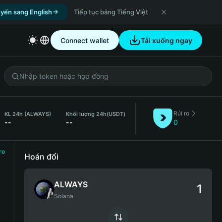
yển sang English
Tiếp tục bằng Tiếng Việt
Connect wallet
Tải xuống ngay
Rủi ro
KL 24h (ALWAYS)
Khối lượng 24h
(USDT)
--
--
0
ro
Hoán đổi
ALWAYS
Solana