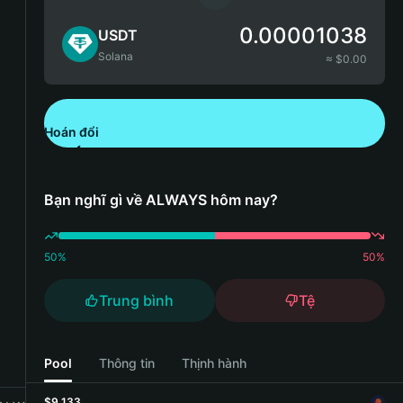
0.00001038
USDT
Solana
≈ $
0.00
Hoán đổi
Tải xuống Bitget Wallet
Bạn nghĩ gì về ALWAYS hôm nay?
50
%
50
%
Trung bình
Tệ
Pool
Thông tin
Thịnh hành
$9,133