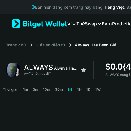
English
Bạn hiện đang xem trang này bằng
Tiếng Việt
. B
日本語
Tiếng Việt
Ví
Thẻ
Swap
Earn
Predicti
Русский
Español (Latinoamérica)
Türkçe
Italiano
‌Trang chủ
Giá tiền điện tử
Always Has Been
Giá
Français
Deutsch
$
0.0{
ALWAYS
简体中文
Always Has Been
繁體中文
AwYZn5...jups
ALWAYS sang 
Português (Portugal)
ALWAYS Price Chart
Bahasa Indonesia
Thời gian
1m
5m
15m
30m
1H
4H
1D
1W
ภาษาไทย
हिन्दी
বাংলা
Español
Português (Brasil)
Español (Argentina)