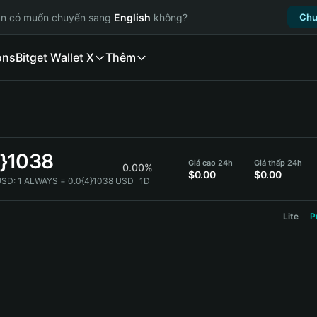
ạn có muốn chuyển sang
English
không?
Chu
ons
Bitget Wallet X
Thêm
4}1038
Giá cao 24h
Giá thấp 24h
0.00%
$0.00
$0.00
USD:
1 ALWAYS = 0.0{4}1038 USD
1D
Lite
P