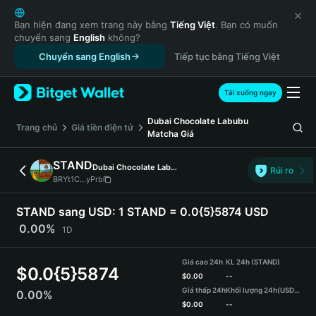
English
日本語
Bạn hiện đang xem trang này bằng
Tiếng Việt
. Bạn có muốn
chuyển sang
English
không?
Tiếng Việt
Chuyển sang English
Tiếp tục bằng Tiếng Việt
Русский
Español (Latinoamérica)
Türkçe
Tải xuống ngay
Italiano
Dubai Chocolate Labubu
Français
‌Trang chủ
Giá tiền điện tử
Matcha
Giá
Deutsch
简体中文
STAND
Dubai Chocolate Labubu Matcha
Rủi ro
繁體中文
BRYt1C...yPrb
Português (Portugal)
Bahasa Indonesia
STAND sang USD:
1 STAND = 0.0{5}5874 USD
ภาษาไทย
0.00%
1D
हिन्दी
বাংলা
Giá cao 24h
KL 24h (STAND)
$
0.0{5}5874
Español
$
0.00
--
Giá thấp 24h
Khối lượng 24h
(USDT)
0.00%
Português (Brasil)
$
0.00
--
Español (Argentina)