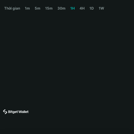
STAND Price Chart
Thời gian
1m
5m
15m
30m
1H
4H
1D
1W