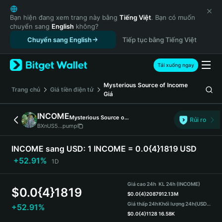
English
日本語
Bạn hiện đang xem trang này bằng
Tiếng Việt
. Bạn có muốn
chuyển sang
English
không?
Tiếng Việt
Chuyển sang English
Tiếp tục bằng Tiếng Việt
Русский
Español (Latinoamérica)
Türkçe
Tải xuống ngay
Italiano
Mysterious Source of Income
Français
‌Trang chủ
Giá tiền điện tử
Giá
Deutsch
简体中文
INCOME
Mysterious Source of Income
Rủi ro
繁體中文
BXnUS5...pump
Português (Portugal)
Bahasa Indonesia
INCOME sang USD:
1 INCOME = 0.0{4}1819 USD
ภาษาไทย
+52.91%
1D
हिन्दी
বাংলা
Giá cao 24h
KL 24h (INCOME)
$
0.0{4}1819
Español
$
0.0{4}2087
912.13M
Giá thấp 24h
Khối lượng 24h
(USDT)
+52.91%
Português (Brasil)
$
0.0{4}1128
16.58K
Español (Argentina)