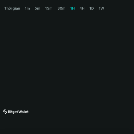
INCOME Price Chart
Thời gian
1m
5m
15m
30m
1H
4H
1D
1W