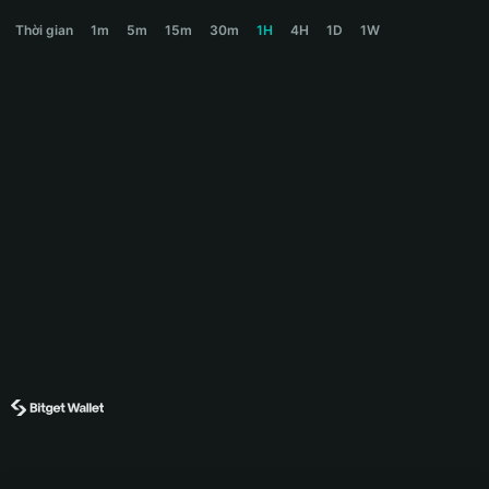
SLAY Price Chart
Thời gian
1m
5m
15m
30m
1H
4H
1D
1W