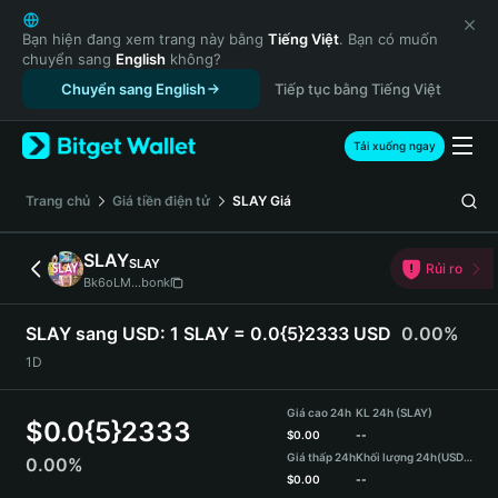
English
日本語
Bạn hiện đang xem trang này bằng
Tiếng Việt
. Bạn có muốn
chuyển sang
English
không?
Tiếng Việt
Chuyển sang English
Tiếp tục bằng Tiếng Việt
Русский
Español (Latinoamérica)
Türkçe
Tải xuống ngay
Italiano
Français
‌Trang chủ
Giá tiền điện tử
SLAY
Giá
Deutsch
简体中文
SLAY
SLAY
Rủi ro
繁體中文
Bk6oLM...bonk
Português (Portugal)
Bahasa Indonesia
SLAY sang USD:
1 SLAY = 0.0{5}2333 USD
0.00%
ภาษาไทย
1D
हिन्दी
বাংলা
Giá cao 24h
KL 24h (SLAY)
$
0.0{5}2333
Español
$
0.00
--
Giá thấp 24h
Khối lượng 24h
(USDT)
0.00%
Português (Brasil)
$
0.00
--
Español (Argentina)