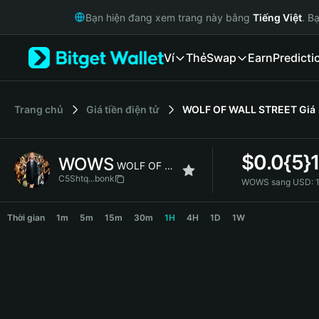
English
Bạn hiện đang xem trang này bằng
Tiếng Việt
. B
日本語
Tiếng Việt
Ví
Thẻ
Swap
Earn
Predicti
Русский
Español (Latinoamérica)
Türkçe
Italiano
‌Trang chủ
Giá tiền điện tử
WOLF OF WALL STREET
Giá
Français
Deutsch
$
0.0{5}
WOWS
简体中文
WOLF OF WALL STREET
繁體中文
C5Shtq...bonk
WOWS sang USD:
Português (Portugal)
WOWS Price Chart
Bahasa Indonesia
Thời gian
1m
5m
15m
30m
1H
4H
1D
1W
ภาษาไทย
हिन्दी
বাংলা
Español
Português (Brasil)
Español (Argentina)