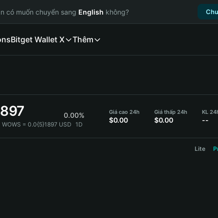
ạn có muốn chuyển sang
English
không?
Chu
ons
Bitget Wallet X
Thêm
1897
Giá cao 24h
Giá thấp 24h
KL 2
0.00%
$0.00
$0.00
--
1 WOWS = 0.0{5}1897 USD
1D
Lite
P