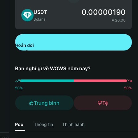
0.00000190
USDT
Solana
≈ $
0.00
Hoán đổi
Tải xuống Bitget Wallet
Bạn nghĩ gì về WOWS hôm nay?
50
%
50
%
Trung bình
Tệ
Pool
Thông tin
Thịnh hành