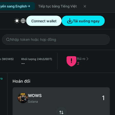
yển sang English
Tiếp tục bằng Tiếng Việt
Connect wallet
Tải xuống ngay
Rủi ro
4h (WOWS)
Khối lượng 24h
(USDT)
--
2
ro
Hoán đổi
WOWS
Solana