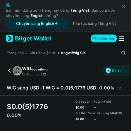
English
日本語
Bạn hiện đang xem trang này bằng
Tiếng Việt
. Bạn có muốn
chuyển sang
English
không?
Tiếng Việt
Chuyển sang English
Tiếp tục bằng Tiếng Việt
Русский
Español (Latinoamérica)
Türkçe
Tải xuống ngay
Italiano
Français
‌Trang chủ
Giá tiền điện tử
dogwifwig
Giá
Deutsch
简体中文
WIG
dogwifwig
Rủi ro
繁體中文
CrHFdt...bonk
Português (Portugal)
Bahasa Indonesia
WIG sang USD:
1 WIG = 0.0{5}1776 USD
0.00%
1D
ภาษาไทย
हिन्दी
Giá cao 24h
KL 24h (WIG)
$
0.0{5}1776
বাংলা
$
0.00
--
Giá thấp 24h
Khối lượng 24h
(USDT)
0.00%
Español
$
0.00
--
Português (Brasil)
WIG Price Chart
Español (Argentina)