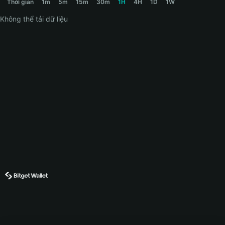
Thời gian
1m
5m
15m
30m
1H
4H
1D
1W
Không thể tải dữ liệu