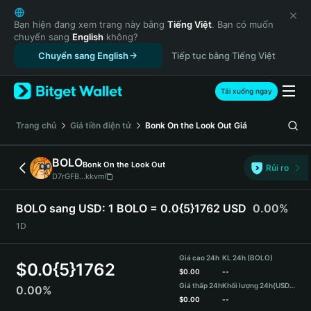
English
日本語
Bạn hiện đang xem trang này bằng
Tiếng Việt
. Bạn có muốn
chuyển sang
English
không?
Tiếng Việt
Chuyển sang English
Tiếp tục bằng Tiếng Việt
Русский
Español (Latinoamérica)
Türkçe
Tải xuống ngay
Italiano
Français
‌Trang chủ
Giá tiền điện tử
Bonk On the Look Out
Giá
Deutsch
简体中文
BOLO
Bonk On the Look Out
Rủi ro
繁體中文
D7rGFB...kkvm
Português (Portugal)
Bahasa Indonesia
BOLO sang USD:
1 BOLO = 0.0{5}1762 USD
0.00%
ภาษาไทย
1D
हिन्दी
বাংলা
Giá cao 24h
KL 24h (BOLO)
$
0.0{5}1762
Español
$
0.00
--
Giá thấp 24h
Khối lượng 24h
(USDT)
0.00%
Português (Brasil)
$
0.00
--
Español (Argentina)