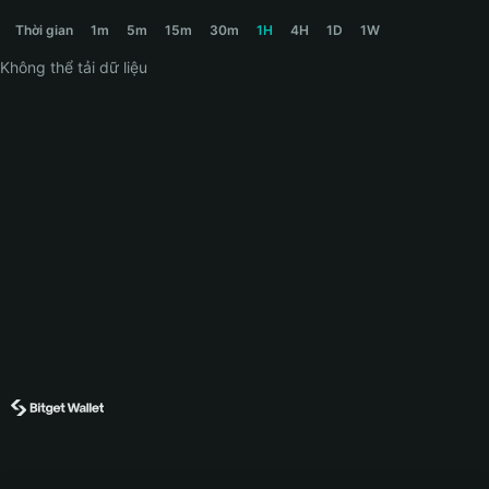
BOLO Price Chart
Thời gian
1m
5m
15m
30m
1H
4H
1D
1W
Không thể tải dữ liệu