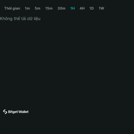
EFFORTLESS Price Chart
Thời gian
1m
5m
15m
30m
1H
4H
1D
1W
Không thể tải dữ liệu