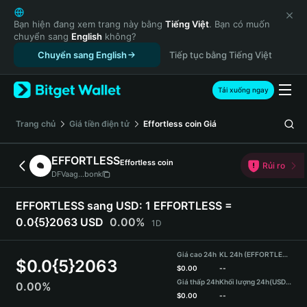
English
日本語
Bạn hiện đang xem trang này bằng
Tiếng Việt
. Bạn có muốn
chuyển sang
English
không?
Tiếng Việt
Chuyển sang English
Tiếp tục bằng Tiếng Việt
Русский
Español (Latinoamérica)
Türkçe
Tải xuống ngay
Italiano
Français
‌Trang chủ
Giá tiền điện tử
Effortless coin
Giá
Deutsch
简体中文
EFFORTLESS
Effortless coin
Rủi ro
繁體中文
DFVaag...bonk
Português (Portugal)
Bahasa Indonesia
EFFORTLESS sang USD:
1 EFFORTLESS =
ภาษาไทย
0.0{5}2063 USD
0.00%
1D
हिन्दी
বাংলা
Giá cao 24h
KL 24h (EFFORTLESS)
$
0.0{5}2063
Español
$
0.00
--
Giá thấp 24h
Khối lượng 24h
(USDT)
0.00%
Português (Brasil)
$
0.00
--
Español (Argentina)