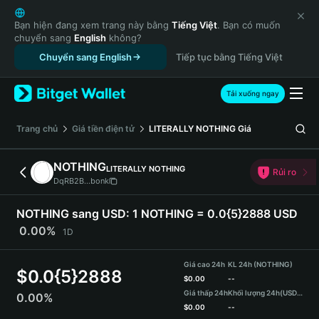
English
日本語
Bạn hiện đang xem trang này bằng
Tiếng Việt
. Bạn có muốn
chuyển sang
English
không?
Tiếng Việt
Chuyển sang English
Tiếp tục bằng Tiếng Việt
Русский
Español (Latinoamérica)
Türkçe
Tải xuống ngay
Italiano
Français
‌Trang chủ
Giá tiền điện tử
LITERALLY NOTHING
Giá
Deutsch
简体中文
NOTHING
LITERALLY NOTHING
Rủi ro
繁體中文
DqRB2B...bonk
Português (Portugal)
Bahasa Indonesia
NOTHING sang USD:
1 NOTHING = 0.0{5}2888 USD
ภาษาไทย
0.00%
1D
हिन्दी
বাংলা
Giá cao 24h
KL 24h (NOTHING)
$
0.0{5}2888
Español
$
0.00
--
Giá thấp 24h
Khối lượng 24h
(USDT)
0.00%
Português (Brasil)
$
0.00
--
Español (Argentina)