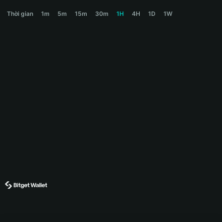
NOTHING Price Chart
Thời gian
1m
5m
15m
30m
1H
4H
1D
1W