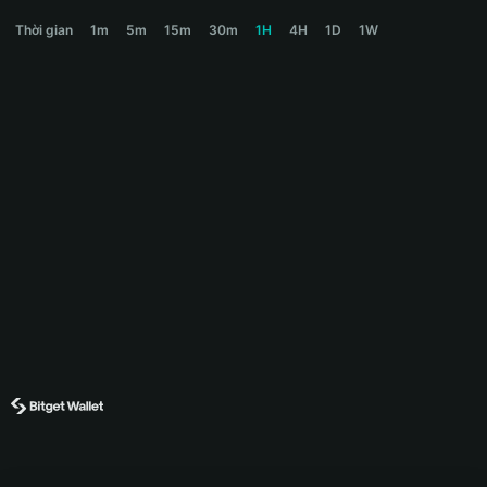
USELESS Price Chart
Thời gian
1m
5m
15m
30m
1H
4H
1D
1W