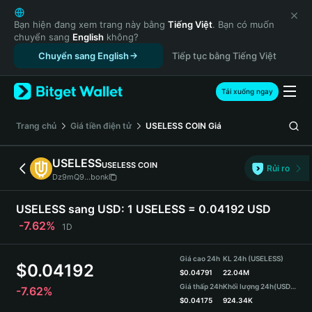
English
日本語
Bạn hiện đang xem trang này bằng
Tiếng Việt
. Bạn có muốn
chuyển sang
English
không?
Tiếng Việt
Chuyển sang English
Tiếp tục bằng Tiếng Việt
Русский
Español (Latinoamérica)
Türkçe
Tải xuống ngay
Italiano
Français
‌Trang chủ
Giá tiền điện tử
USELESS COIN
Giá
Deutsch
简体中文
USELESS
USELESS COIN
Rủi ro
繁體中文
Dz9mQ9...bonk
Português (Portugal)
Bahasa Indonesia
USELESS sang USD:
1 USELESS = 0.04192 USD
ภาษาไทย
-7.62%
1D
हिन्दी
বাংলা
Giá cao 24h
KL 24h (USELESS)
$
0.04192
Español
$
0.04791
22.04M
Giá thấp 24h
Khối lượng 24h
(USDT)
-7.62%
Português (Brasil)
$
0.04175
924.34K
Español (Argentina)