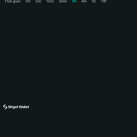
Thời gian
1m
5m
15m
30m
1H
4H
1D
1W