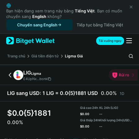
English
日本語
Bạn hiện đang xem trang này bằng
Tiếng Việt
. Bạn có muốn
chuyển sang
English
không?
Tiếng Việt
Chuyển sang English
Tiếp tục bằng Tiếng Việt
Русский
Español (Latinoamérica)
Türkçe
Tải xuống ngay
Italiano
Français
‌Trang chủ
Giá tiền điện tử
Ligma
Giá
Deutsch
简体中文
LIG
Ligma
Rủi ro
繁體中文
E4UpNx...bonk
Português (Portugal)
Bahasa Indonesia
LIG sang USD:
1 LIG = 0.0{5}1881 USD
0.00%
1D
ภาษาไทย
हिन्दी
Giá cao 24h
KL 24h (LIG)
$
0.0{5}1881
বাংলা
$
0.00
--
Giá thấp 24h
Khối lượng 24h
(USDT)
0.00%
Español
$
0.00
--
Português (Brasil)
LIG Price Chart
Español (Argentina)