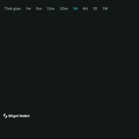
CLAWPAY Price Chart
Thời gian
1m
5m
15m
30m
1H
4H
1D
1W