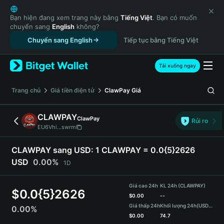
English
日本語
Bạn hiện đang xem trang này bằng
Tiếng Việt
. Bạn có muốn
chuyển sang
English
không?
Tiếng Việt
Chuyển sang English
Tiếp tục bằng Tiếng Việt
Русский
Español (Latinoamérica)
Türkçe
Tải xuống ngay
Italiano
Français
‌Trang chủ
Giá tiền điện tử
ClawPay
Giá
Deutsch
简体中文
CLAWPAY
ClawPay
Rủi ro
繁體中文
EU6Vhi...swrm
Português (Portugal)
Bahasa Indonesia
CLAWPAY sang USD:
1 CLAWPAY = 0.0{5}2626
ภาษาไทย
USD
0.00%
1D
हिन्दी
বাংলা
Giá cao 24h
KL 24h (CLAWPAY)
$
0.0{5}2626
Español
$
0.00
--
Giá thấp 24h
Khối lượng 24h
(USDT)
0.00%
Português (Brasil)
$
0.00
74.7
Español (Argentina)