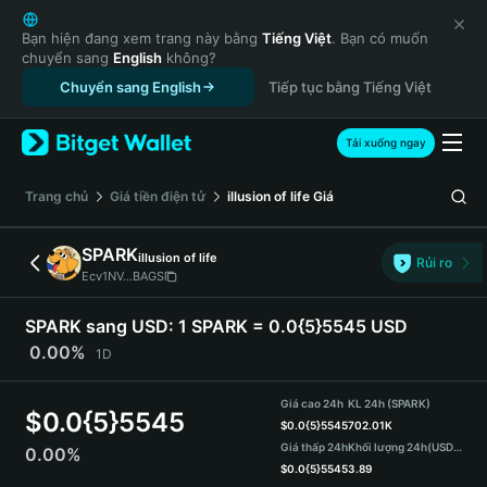
English
日本語
Bạn hiện đang xem trang này bằng
Tiếng Việt
. Bạn có muốn
chuyển sang
English
không?
Tiếng Việt
Chuyển sang English
Tiếp tục bằng Tiếng Việt
Русский
Español (Latinoamérica)
Türkçe
Tải xuống ngay
Italiano
Français
‌Trang chủ
Giá tiền điện tử
illusion of life
Giá
Deutsch
简体中文
SPARK
illusion of life
Rủi ro
繁體中文
Ecv1NV...BAGS
Português (Portugal)
Bahasa Indonesia
SPARK sang USD:
1 SPARK = 0.0{5}5545 USD
ภาษาไทย
0.00%
1D
हिन्दी
বাংলা
Giá cao 24h
KL 24h (SPARK)
$
0.0{5}5545
Español
$
0.0{5}5545
702.01K
Giá thấp 24h
Khối lượng 24h
(USDT)
0.00%
Português (Brasil)
$
0.0{5}5545
3.89
Español (Argentina)