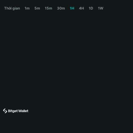
SPARK Price Chart
Thời gian
1m
5m
15m
30m
1H
4H
1D
1W