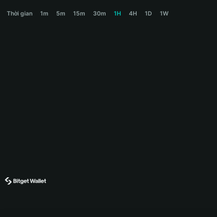
ELON Price Chart
Thời gian
1m
5m
15m
30m
1H
4H
1D
1W