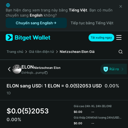
English
日本語
Bạn hiện đang xem trang này bằng
Tiếng Việt
. Bạn có muốn
chuyển sang
English
không?
Tiếng Việt
Chuyển sang English
Tiếp tục bằng Tiếng Việt
Русский
Español (Latinoamérica)
Türkçe
Tải xuống ngay
Italiano
Français
‌Trang chủ
Giá tiền điện tử
Nietzschean Elon
Giá
Deutsch
简体中文
ELON
Nietzschean Elon
Rủi ro
繁體中文
EkHkqb...pump
Português (Portugal)
Bahasa Indonesia
ELON sang USD:
1 ELON = 0.0{5}2053 USD
0.00%
ภาษาไทย
1D
हिन्दी
বাংলা
Giá cao 24h
KL 24h (ELON)
$
0.0{5}2053
Español
$
0.00
--
Giá thấp 24h
Khối lượng 24h
(USDT)
0.00%
Português (Brasil)
$
0.00
--
Español (Argentina)