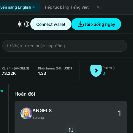
yển sang English
Tiếp tục bằng Tiếng Việt
Connect wallet
Tải xuống ngay
Rủi ro
KL 24h (ANGELS)
Khối lượng 24h
(USDT)
73.22K
1.33
0
ro
Hoán đổi
ANGELS
Solana