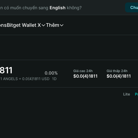
ạn có muốn chuyển sang
English
không?
Chu
ons
Bitget Wallet X
Thêm
811
Giá cao 24h
Giá thấp 24h
0.00%
$0.0{4}1811
$0.0{4}1811
1 ANGELS = 0.0{4}1811 USD
1D
Lite
P