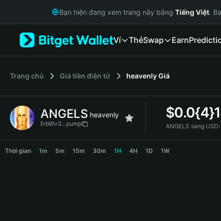
English
Bạn hiện đang xem trang này bằng
Tiếng Việt
. B
日本語
Tiếng Việt
Ví
Thẻ
Swap
Earn
Predicti
Русский
Español (Latinoamérica)
Türkçe
Italiano
‌Trang chủ
Giá tiền điện tử
heavenly
Giá
Français
Deutsch
$
0.0{4}1
ANGELS
简体中文
heavenly
繁體中文
ErbWv3...pump
ANGELS sang USD:
Português (Portugal)
ANGELS Price Chart
Bahasa Indonesia
Thời gian
1m
5m
15m
30m
1H
4H
1D
1W
ภาษาไทย
हिन्दी
বাংলা
Español
Português (Brasil)
Español (Argentina)