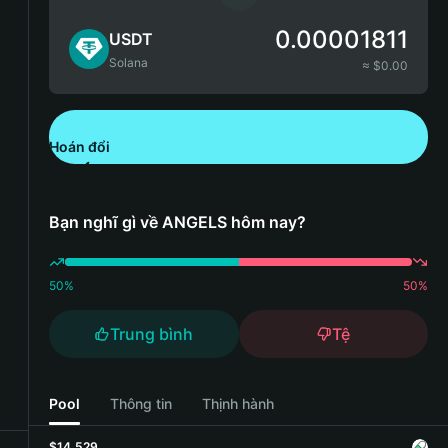
0.00001811
USDT
Solana
≈ $
0.00
Hoán đổi
Tải xuống Bitget Wallet
Bạn nghĩ gì về ANGELS hôm nay?
50
%
50
%
Trung bình
Tệ
Pool
Thông tin
Thịnh hành
$14,529