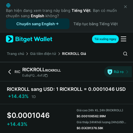
English
日本語
Bạn hiện đang xem trang này bằng
Tiếng Việt
. Bạn có muốn
chuyển sang
English
không?
Tiếng Việt
Chuyển sang English
Tiếp tục bằng Tiếng Việt
Русский
Español (Latinoamérica)
Türkçe
Tải xuống ngay
Italiano
Français
‌Trang chủ
Giá tiền điện tử
RICKROLL
Giá
Deutsch
简体中文
RICKROLL
RICKROLL
RIC
Rủi ro
繁體中文
Eu8qFQ...4xFJ
Português (Portugal)
Bahasa Indonesia
RICKROLL sang USD:
1 RICKROLL = 0.0001046 USD
ภาษาไทย
+14.43%
1D
हिन्दी
বাংলা
Giá cao 24h
KL 24h (RICKROLL)
$
0.0001046
Español
$
0.0001065
62.99M
Giá thấp 24h
Khối lượng 24h
(USDT)
+14.43%
Português (Brasil)
$
0.0{4}9137
6.58K
Español (Argentina)