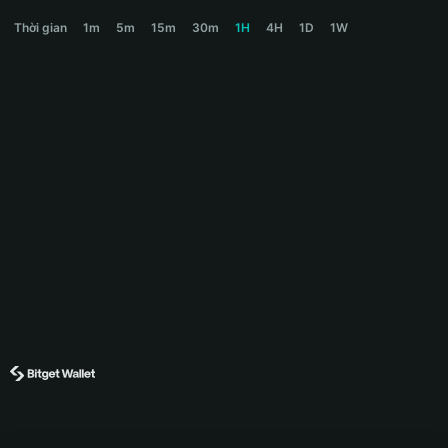
RICKROLL Price Chart
Thời gian
1m
5m
15m
30m
1H
4H
1D
1W