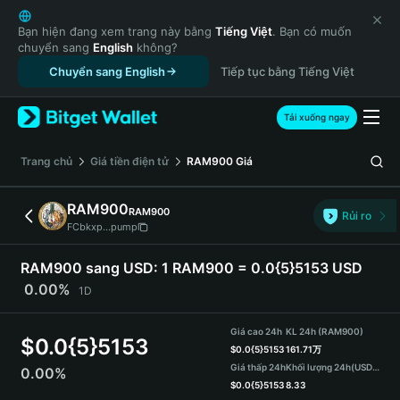
English
日本語
Bạn hiện đang xem trang này bằng
Tiếng Việt
. Bạn có muốn
chuyển sang
English
không?
Tiếng Việt
Chuyển sang English
Tiếp tục bằng Tiếng Việt
Русский
Español (Latinoamérica)
Türkçe
Tải xuống ngay
Italiano
Français
‌Trang chủ
Giá tiền điện tử
RAM900
Giá
Deutsch
简体中文
RAM900
RAM900
Rủi ro
繁體中文
FCbkxp...pump
Português (Portugal)
Bahasa Indonesia
RAM900 sang USD:
1 RAM900 = 0.0{5}5153 USD
ภาษาไทย
0.00%
1D
हिन्दी
বাংলা
Giá cao 24h
KL 24h (RAM900)
$
0.0{5}5153
Español
$
0.0{5}5153
161.71万
Giá thấp 24h
Khối lượng 24h
(USDT)
0.00%
Português (Brasil)
$
0.0{5}5153
8.33
Español (Argentina)