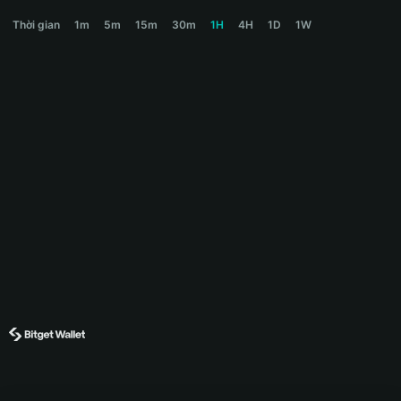
RAM900 Price Chart
Thời gian
1m
5m
15m
30m
1H
4H
1D
1W