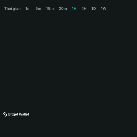
SKIBIDI Price Chart
Thời gian
1m
5m
15m
30m
1H
4H
1D
1W