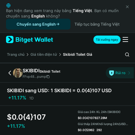
English
日本語
Bạn hiện đang xem trang này bằng
Tiếng Việt
. Bạn có muốn
chuyển sang
English
không?
Tiếng Việt
Chuyển sang English
Tiếp tục bằng Tiếng Việt
Русский
Español (Latinoamérica)
Türkçe
Tải xuống ngay
Italiano
Français
‌Trang chủ
Giá tiền điện tử
Skibidi Toilet
Giá
Deutsch
简体中文
SKIBIDI
Skibidi Toilet
Rủi ro
繁體中文
FFvp48...pump
Português (Portugal)
Bahasa Indonesia
SKIBIDI sang USD:
1 SKIBIDI = 0.0{4}107 USD
ภาษาไทย
+11.17%
1D
हिन्दी
বাংলা
Giá cao 24h
KL 24h (SKIBIDI)
$
0.0{4}107
Español
$
0.0{4}1078
27.28M
Giá thấp 24h
Khối lượng 24h
(USDT)
+11.17%
Português (Brasil)
$
0.0{5}962
292
Español (Argentina)