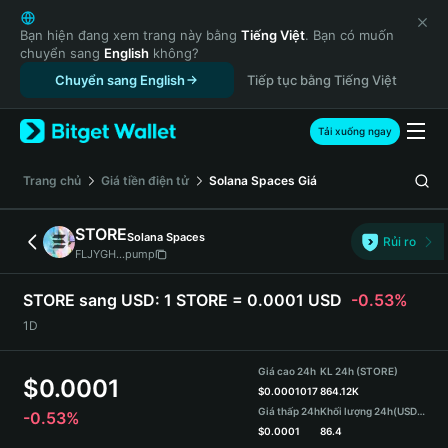
English
日本語
Bạn hiện đang xem trang này bằng
Tiếng Việt
. Bạn có muốn
chuyển sang
English
không?
Tiếng Việt
Chuyển sang English
Tiếp tục bằng Tiếng Việt
Русский
Español (Latinoamérica)
Türkçe
Tải xuống ngay
Italiano
Français
‌Trang chủ
Giá tiền điện tử
Solana Spaces
Giá
Deutsch
简体中文
STORE
Solana Spaces
Rủi ro
繁體中文
FLJYGH...pump
Português (Portugal)
Bahasa Indonesia
STORE sang USD:
1 STORE = 0.0001 USD
-0.53%
ภาษาไทย
1D
हिन्दी
বাংলা
Giá cao 24h
KL 24h (STORE)
$
0.0001
Español
$
0.0001017
864.12K
Giá thấp 24h
Khối lượng 24h
(USDT)
-0.53%
Português (Brasil)
$
0.0001
86.4
Español (Argentina)