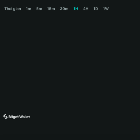
STORE Price Chart
Thời gian
1m
5m
15m
30m
1H
4H
1D
1W