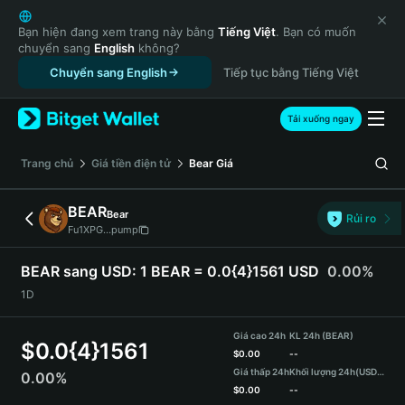
English
日本語
Bạn hiện đang xem trang này bằng
Tiếng Việt
. Bạn có muốn
chuyển sang
English
không?
Tiếng Việt
Chuyển sang English
Tiếp tục bằng Tiếng Việt
Русский
Español (Latinoamérica)
Türkçe
Tải xuống ngay
Italiano
Français
‌Trang chủ
Giá tiền điện tử
Bear
Giá
Deutsch
简体中文
BEAR
Bear
Rủi ro
繁體中文
Fu1XPG...pump
Português (Portugal)
Bahasa Indonesia
BEAR sang USD:
1 BEAR = 0.0{4}1561 USD
0.00%
ภาษาไทย
1D
हिन्दी
বাংলা
Giá cao 24h
KL 24h (BEAR)
$
0.0{4}1561
Español
$
0.00
--
Giá thấp 24h
Khối lượng 24h
(USDT)
0.00%
Português (Brasil)
$
0.00
--
Español (Argentina)