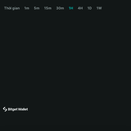
BEAR Price Chart
Thời gian
1m
5m
15m
30m
1H
4H
1D
1W