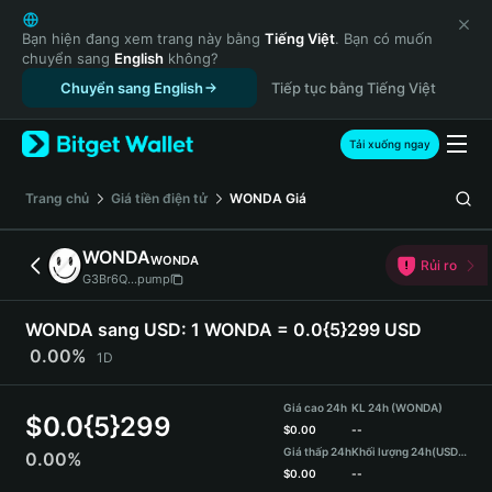
English
日本語
Bạn hiện đang xem trang này bằng
Tiếng Việt
. Bạn có muốn
chuyển sang
English
không?
Tiếng Việt
Chuyển sang English
Tiếp tục bằng Tiếng Việt
Русский
Español (Latinoamérica)
Türkçe
Tải xuống ngay
Italiano
Français
‌Trang chủ
Giá tiền điện tử
WONDA
Giá
Deutsch
简体中文
WONDA
WONDA
Rủi ro
繁體中文
G3Br6Q...pump
Português (Portugal)
Bahasa Indonesia
WONDA sang USD:
1 WONDA = 0.0{5}299 USD
ภาษาไทย
0.00%
1D
हिन्दी
বাংলা
Giá cao 24h
KL 24h (WONDA)
$
0.0{5}299
Español
$
0.00
--
Giá thấp 24h
Khối lượng 24h
(USDT)
0.00%
Português (Brasil)
$
0.00
--
Español (Argentina)