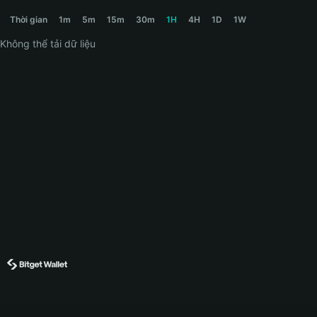
WONDA Price Chart
Thời gian
1m
5m
15m
30m
1H
4H
1D
1W
Không thể tải dữ liệu