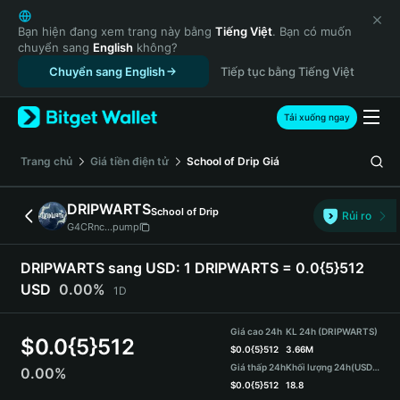
English
日本語
Bạn hiện đang xem trang này bằng
Tiếng Việt
. Bạn có muốn
chuyển sang
English
không?
Tiếng Việt
Chuyển sang English
Tiếp tục bằng Tiếng Việt
Русский
Español (Latinoamérica)
Türkçe
Tải xuống ngay
Italiano
Français
‌Trang chủ
Giá tiền điện tử
School of Drip
Giá
Deutsch
简体中文
DRIPWARTS
School of Drip
Rủi ro
繁體中文
G4CRnc...pump
Português (Portugal)
Bahasa Indonesia
DRIPWARTS sang USD:
1 DRIPWARTS = 0.0{5}512
ภาษาไทย
USD
0.00%
1D
हिन्दी
বাংলা
Giá cao 24h
KL 24h (DRIPWARTS)
$
0.0{5}512
Español
$
0.0{5}512
3.66M
Giá thấp 24h
Khối lượng 24h
(USDT)
0.00%
Português (Brasil)
$
0.0{5}512
18.8
Español (Argentina)