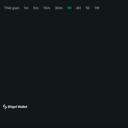
DRIPWARTS Price Chart
Thời gian
1m
5m
15m
30m
1H
4H
1D
1W