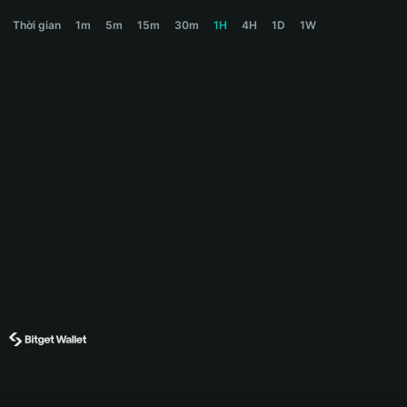
GOOD Price Chart
Thời gian
1m
5m
15m
30m
1H
4H
1D
1W