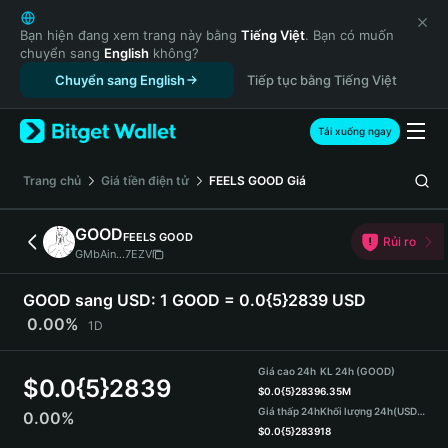
English
日本語
Bạn hiện đang xem trang này bằng
Tiếng Việt
. Bạn có muốn
chuyển sang
English
không?
Tiếng Việt
Chuyển sang English
Tiếp tục bằng Tiếng Việt
Русский
Español (Latinoamérica)
Türkçe
Tải xuống ngay
Italiano
Français
‌Trang chủ
Giá tiền điện tử
FEELS GOOD
Giá
Deutsch
简体中文
GOOD
FEELS GOOD
Rủi ro
繁體中文
GMbAin...7EZV
Português (Portugal)
Bahasa Indonesia
GOOD sang USD:
1 GOOD = 0.0{5}2839 USD
ภาษาไทย
0.00%
1D
हिन्दी
বাংলা
Giá cao 24h
KL 24h (GOOD)
$
0.0{5}2839
Español
$
0.0{5}2839
6.35M
Giá thấp 24h
Khối lượng 24h
(USDT)
0.00%
Português (Brasil)
$
0.0{5}2839
18
Español (Argentina)