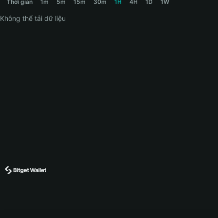
Thời gian
1m
5m
15m
30m
1H
4H
1D
1W
Không thể tải dữ liệu