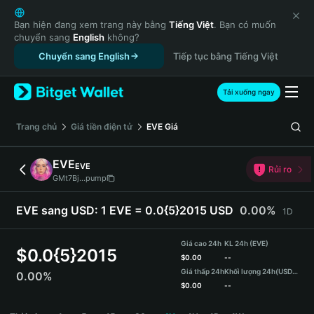
English
日本語
Bạn hiện đang xem trang này bằng
Tiếng Việt
. Bạn có muốn
chuyển sang
English
không?
Tiếng Việt
Chuyển sang English
Tiếp tục bằng Tiếng Việt
Русский
Español (Latinoamérica)
Türkçe
Tải xuống ngay
Italiano
Français
‌Trang chủ
Giá tiền điện tử
EVE
Giá
Deutsch
简体中文
EVE
EVE
Rủi ro
繁體中文
GMt7Bj...pump
Português (Portugal)
Bahasa Indonesia
EVE sang USD:
1 EVE = 0.0{5}2015 USD
0.00%
1D
ภาษาไทย
हिन्दी
Giá cao 24h
KL 24h (EVE)
$
0.0{5}2015
বাংলা
$
0.00
--
Giá thấp 24h
Khối lượng 24h
(USDT)
0.00%
Español
$
0.00
--
Português (Brasil)
EVE Price Chart
Español (Argentina)