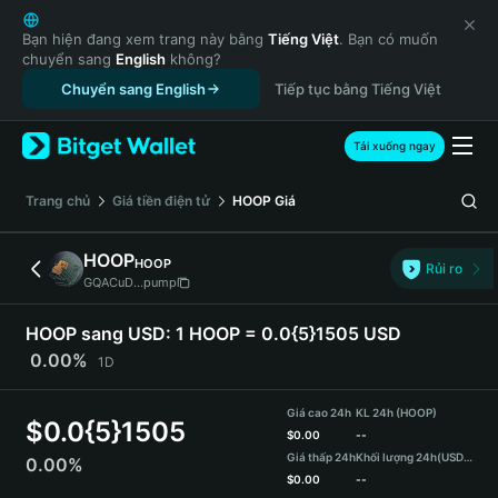
English
日本語
Bạn hiện đang xem trang này bằng
Tiếng Việt
. Bạn có muốn
chuyển sang
English
không?
Tiếng Việt
Chuyển sang English
Tiếp tục bằng Tiếng Việt
Русский
Español (Latinoamérica)
Türkçe
Tải xuống ngay
Italiano
Français
‌Trang chủ
Giá tiền điện tử
HOOP
Giá
Deutsch
简体中文
HOOP
HOOP
Rủi ro
繁體中文
GQACuD...pump
Português (Portugal)
Bahasa Indonesia
HOOP sang USD:
1 HOOP = 0.0{5}1505 USD
ภาษาไทย
0.00%
1D
हिन्दी
বাংলা
Giá cao 24h
KL 24h (HOOP)
$
0.0{5}1505
Español
$
0.00
--
Giá thấp 24h
Khối lượng 24h
(USDT)
0.00%
Português (Brasil)
$
0.00
--
Español (Argentina)