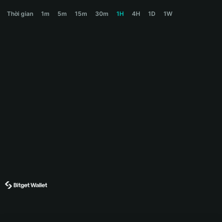
HOOP Price Chart
Thời gian
1m
5m
15m
30m
1H
4H
1D
1W